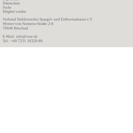
Datenschutz
Suche
Mitglied werden
Verband Süddeutscher Spargel- und Erdbeeranbauer e.V.
Werner-von-Siemens-Straße 2-6
76646 Bruchsal
E-Mail:
info@vsse.de
Tel.: +49 7251 30320-80