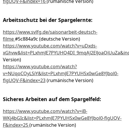
flgUQV-F&index=16
(rumänische Version)
Arbeitsschutz bei der Spargelernte:
https://www.svlfg.de/saisonarbeit-deutsch-
filme
#5c884a9c (deutsche Version)
https://www.youtube.com/watch?v=uDxds-
xGhvw&list=PLxhmJE7PYUHQ4DI_9mqAJ2ElJoaQiUuZa&in
Version)
https://www.youtube.com/watch?
v=NUqoCOyLSiY&list=PLxhmJE7PYUHSx0wGe8YJbol0-
flgUQV-F&index=23
(rumänische Version)
Sicheres Arbeiten auf dem Spargelfeld:
https://www.youtube.com/watch?v=iB-
WKj4bGIc&list=PLxhmJE7PYUHSx0wGe8YJbol0-flgUQV-
F&index=25
(rumänische Version)