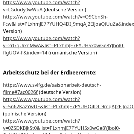
https://www.youtube.com/watch?
v=LGdudy0wWuA
(deutsche Version)
https://www.youtube.com/watch?v=O9CbnSh-
Fcw&list=PLxhmJE7PYUHQ4DI_9mqAJ2ElJoaQiUuZa&inde
Version)
https://www.youtube.com/watch?
v=2rGqUixnMwA&list=PLxhmJE7PYUHSx0wGe8YJbol0-
flgUQV-F&index=14
(rumänische Version)
Arbeitsschutz bei der Erdbeerernte:
https://www.svlfg.de/saisonarbeit-deutsch-
filme
#7ac0026f
(deutsche Version)
https://www.youtube.com/watch?
v=5n62KazYwUE&list=PLxhmJE7PYUHQ4DI_9mqAJ2ElJoaQ
(polnische Version)
https://www.youtube.com/watch?
v=0ZSDKBjkSt0&list=PLxhmJE7PYUHSx0wGe8YJbol0-