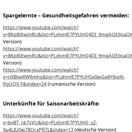
Spargelernte – Gesundheitsgefahren vermeiden:
https://www.youtube.com/watch?
v=8Kp80twjnRU&list=PLxhmJE7PYUHQ4DI_9mqAJ2ElJoaQ
Version)
https://www.youtube.com/watch?
v=8Kp80twjnRU&list=PLxhmJE7PYUHQ4DI_9mqAJ2ElJoaQ
Version)
https://www.youtube.com/watch?
v=nXBtwRWRmhg&list=PLxhmJE7PYUHSx0wGe8YJbol0-
flgUQV-F&index=24
(rumänische Version)
Unterkünfte für Saisonarbeitskräfte:
https://www.youtube.com/watch?
v=bvBT_nk7sVU&list=PLxhmJE7PYUHQ_sZ-
9u4LIU0w78QcxPR7L&index=13
(deutsche Version)