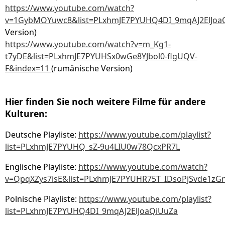
https://www.youtube.com/watch?
v=1GybMOYuwc8&list=PLxhmJE7PYUHQ4DI_9mqAJ2ElJoa
Version)
https://www.youtube.com/watch?v=m_Kg1-
t7yDE&list=PLxhmJE7PYUHSx0wGe8YJbol0-flgUQV-
F&index=11
(rumänische Version)
Hier finden Sie noch weitere Filme für andere
Kulturen:
Deutsche Playliste:
https://www.youtube.com/playlist?
list=PLxhmJE7PYUHQ_sZ-9u4LIU0w78QcxPR7L
Englische Playliste:
https://www.youtube.com/watch?
v=QpqXZys7isE&list=PLxhmJE7PYUHR75T_IDsoPjSvde1zG
Polnische Playliste:
https://www.youtube.com/playlist?
list=PLxhmJE7PYUHQ4DI_9mqAJ2ElJoaQiUuZa