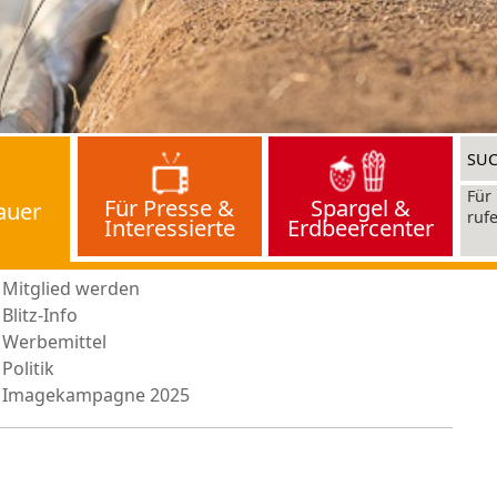
Für Presse &
Spargel &
auer
Interessierte
Erdbeercenter
Mitglied werden
Blitz-Info
Werbemittel
Politik
Imagekampagne 2025