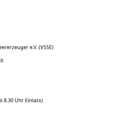
ererzeuger e.V. (VSSE)
de
b 8.30 Uhr Einlass)
dium Karlsruhe, Verband Süddeutscher
Augustenberg, Karlsuhe-Grötzingen