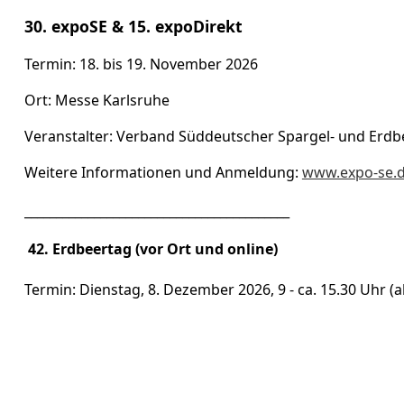
30. expoSE & 15. expoDirekt
Termin: 18. bis 19. November 2026
Ort: Messe Karlsruhe
Veranstalter: Verband Süddeutscher Spargel- und Erdbe
Weitere Informationen und Anmeldung:
www.expo-se.
__________________________________________
42. Erdbeertag (vor Ort und online)
Termin: Dienstag, 8. Dezember 2026, 9 - ca. 15.30 Uhr (a
Veranstalter: Landratsamt Karlsruhe, Regierungspräsi
Spargel- und Erdbeererzeuger e.V. (VSSE)
Ort: Landwirtschaftliches Technologie Zentrum (LTZ) 