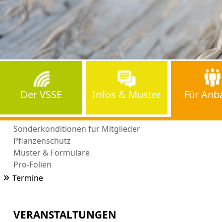
Der VSSE
Infos & Muster
Für Anb
A
Sonderkonditionen für Mitglieder
Pflanzenschutz
Muster & Formulare
Pro-Folien
Termine
VERANSTALTUNGEN