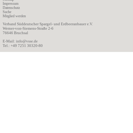
Impressum
Datenschutz
Suche
Mitglied werden
Verband Süddeutscher Spargel- und Erdbeeranbauer e.V.
Werner-von-Siemens-Straße 2-6
76646 Bruchsal
E-Mail:
info@vsse.de
Tel.: +49 7251 30320-80