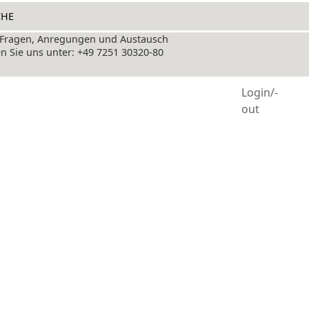
+49 7251 30320-80
Login/-
out